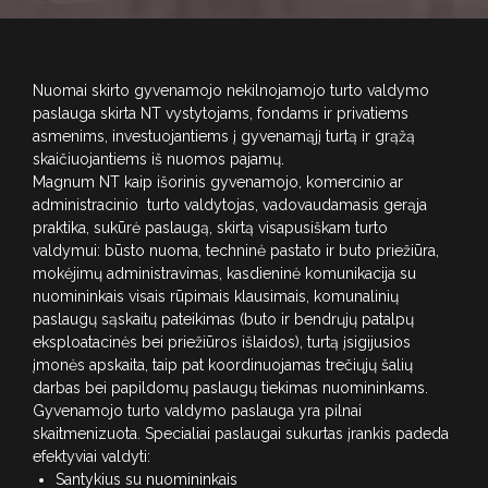
Nuomai skirto gyvenamojo nekilnojamojo turto valdymo
paslauga skirta NT vystytojams, fondams ir privatiems
asmenims, investuojantiems į gyvenamąjį turtą ir grąžą
skaičiuojantiems iš nuomos pajamų.
Magnum NT kaip išorinis gyvenamojo, komercinio ar
administracinio turto valdytojas, vadovaudamasis gerąja
praktika, sukūrė paslaugą, skirtą visapusiškam turto
valdymui: būsto nuoma, techninė pastato ir buto priežiūra,
mokėjimų administravimas, kasdieninė komunikacija su
nuomininkais visais rūpimais klausimais, komunalinių
paslaugų sąskaitų pateikimas (buto ir bendrųjų patalpų
eksploatacinės bei priežiūros išlaidos), turtą įsigijusios
įmonės apskaita, taip pat koordinuojamas trečiųjų šalių
darbas bei papildomų paslaugų tiekimas nuomininkams.
Gyvenamojo turto valdymo paslauga yra pilnai
skaitmenizuota. Specialiai paslaugai sukurtas įrankis padeda
efektyviai valdyti:
Santykius su nuomininkais