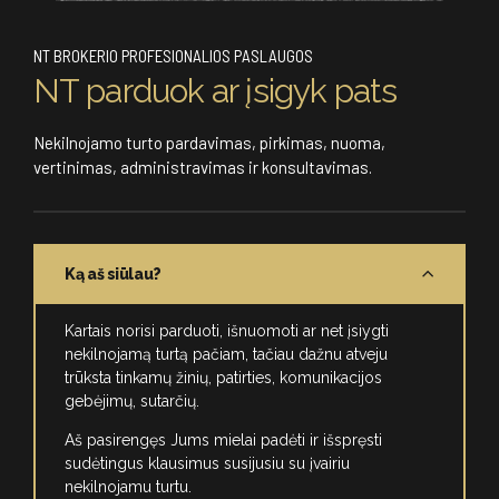
NT BROKERIO PROFESIONALIOS PASLAUGOS
NT parduok ar įsigyk pats
Nekilnojamo turto pardavimas, pirkimas, nuoma,
vertinimas, administravimas ir konsultavimas.
Ką aš siūlau?
Kartais norisi parduoti, išnuomoti ar net įsiygti
nekilnojamą turtą pačiam, tačiau dažnu atveju
trūksta tinkamų žinių, patirties, komunikacijos
gebėjimų, sutarčių.
Aš pasirengęs Jums mielai padėti ir išspręsti
sudėtingus klausimus susijusiu su įvairiu
nekilnojamu turtu.