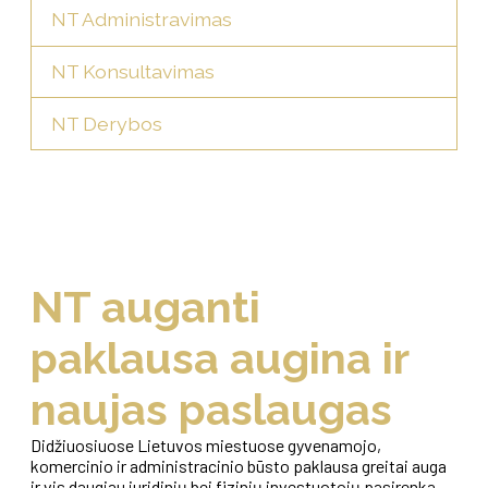
NT Administravimas
NT Konsultavimas
NT Derybos
NT auganti
paklausa augina ir
naujas paslaugas
Didžiuosiuose Lietuvos miestuose gyvenamojo,
komercinio ir administracinio būsto paklausa greitai auga
ir vis daugiau juridinių bei fizinių investuotojų pasirenka