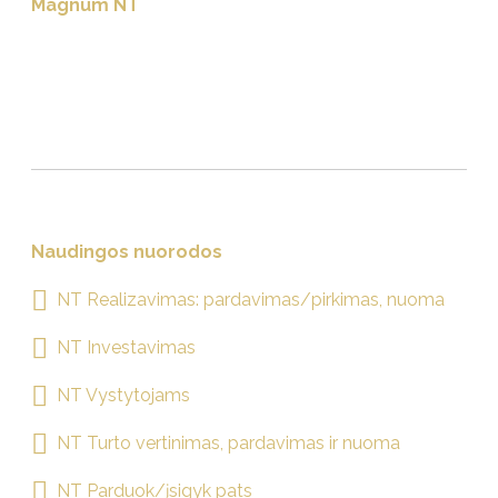
Magnum NT
Nekilnojamo turto pardavimas, pirkimas, nuoma, vertinimas ir
konsultavimas.
Naudingos nuorodos
NT Realizavimas: pardavimas/pirkimas, nuoma
NT Investavimas
NT Vystytojams
NT Turto vertinimas, pardavimas ir nuoma
NT Parduok/įsigyk pats